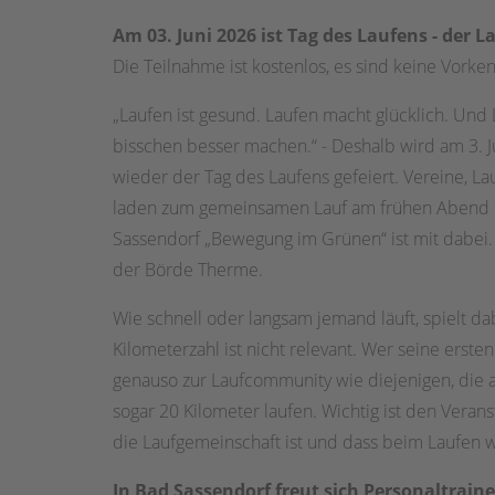
Am 03. Juni 2026 ist Tag des Laufens - der 
Die Teilnahme ist kostenlos, es sind keine Vork
„Laufen ist gesund. Laufen macht glücklich. Und 
bisschen besser machen.“ - Deshalb wird am 3. J
wieder der Tag des Laufens gefeiert. Vereine, Lauf
laden zum gemeinsamen Lauf am frühen Abend ei
Sassendorf „Bewegung im Grünen“ ist mit dabei.
der Börde Therme.
Wie schnell oder langsam jemand läuft, spielt da
Kilometerzahl ist nicht relevant. Wer seine erste
genauso zur Laufcommunity wie diejenigen, die 
sogar 20 Kilometer laufen. Wichtig ist den Verans
die Laufgemeinschaft ist und dass beim Laufen w
In Bad Sassendorf freut sich Personaltrai