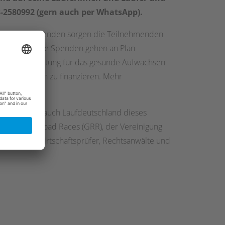
-2580992 (gern auch per WhatsApp).
Mit ihren Spenden sorgen die Teilnehmenden
n können. Alle Spenden gehen an Plan
eren Verantwortung für das gesunde Aufwachsen
Trainer*innen zu finanzieren. Mehr
22 zelebriert auch Laufdeutschland dieses
mit German Road Races (GRR), der Vereinigung
erberater, Wirtschaftsprüfer, Rechtsanwälte und