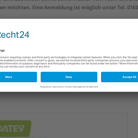
en möchten. Eine Anmeldung ist möglich unter Tel. 0163
egung steht beim Tag des Laufens ein guter Zweck im Fokus:
n Deutschlands Vereinen mit Spiel und Sport gesund aufwachse
isation unterstützt mit den Spendengeldern Sportvereine in d
n beispielsweise genutzt, um die Aus- und Weiterbildung von 
deslaufens.de/mitlaufen-spenden
y jedes Jahr am ersten Mittwoch im Juni gefeiert. Und seit 20
iiert vom Deutschen Leichtathletik-Verband (DLV) gemeinsam 
tzt von DATEV, dem Softwarehaus und IT-Dienstleister für Steu