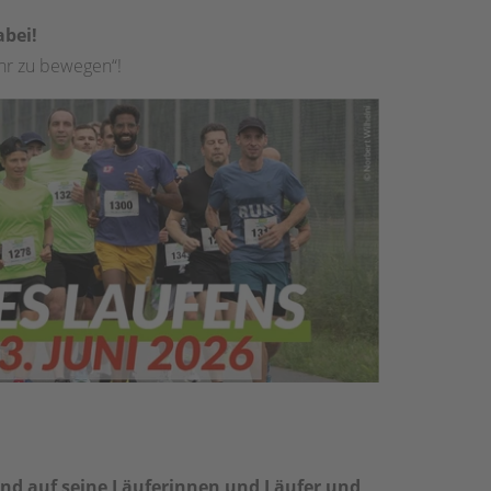
abei!
ehr zu bewegen“!
and auf seine Läuferinnen und Läufer und