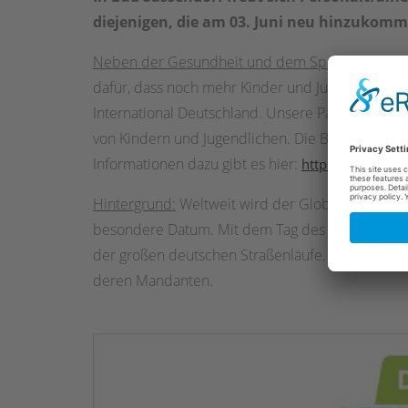
diejenigen, die am 03. Juni neu hinzukomm
Neben der Gesundheit und dem Spaß an der Bew
dafür, dass noch mehr Kinder und Jugendliche i
International Deutschland. Unsere Partnerorgan
von Kindern und Jugendlichen. Die Beträge werde
Informationen dazu gibt es hier:
https://www.tag
Hintergrund:
Weltweit wird der Global Running Da
besondere Datum. Mit dem Tag des Laufens. Init
der großen deutschen Straßenläufe. Und unterstü
deren Mandanten.