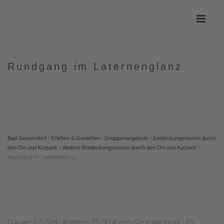
Rundgang im Laternenglanz
Bad Sassendorf
/
Erleben & Genießen
/
Gruppenangebote
/
Entdeckungstouren durch
den Ort und Kurpark
/
Weitere Entdeckungstouren durch den Ort und Kurpark
/
Rundgang im Laternenglanz
Dauer: 1,5 Std., Kosten: 75,00 € pro Gruppe (max. 25