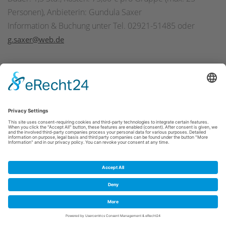
Personen), Anbieterin: Gundula Saxer
Information & Buchung unter Tel. 02921-51485 oder
g.saxer@web.de
Cookie-Einstellungen