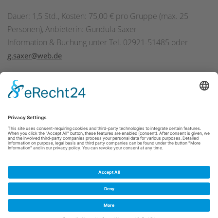
Dauer: 1,5 Std., Kosten: 75,00 € pro Gruppe (max. 25
Personen), Anbieterin: Gundula Saxer
Information & Buchung unter Tel. 02921-51485 oder
g.saxer@web.de
Gundula Saxer ist Mitglied im Bundesverband der
Gästeführer in Deutschland e.V.
Cookie-Einstellungen