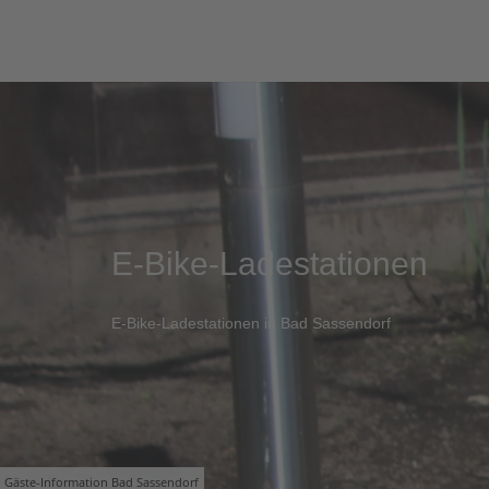
E-Bike-Ladestationen
E-Bike-Ladestationen in Bad Sassendorf
Gäste-Information Bad Sassendorf