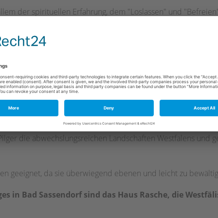
lem der spirituellen Erfahrung, dem "Loslassen" und "Befreien"
 Bad Sassendorf verläuft. Durch einen Ort, der das Pilgern m
ge der Jakobspilger in Westfalen“ die Route von Höxter
n noch heute vorhandenen Relikten des historischen Hellwegs, 
ndorf, Soest und Werl nach Dortmund. Hier mündet er in die 
ndung an die Strecke entlang des Rheins, durch Frankreich u
ilger die abwechslungsreichen Landschaften Westfalens und g
ßen geeignet, da sie überwiegend ebenen und leicht zu bewältig
eges in Bad Sassendorf sind das Haus Rasche, die Westfäl