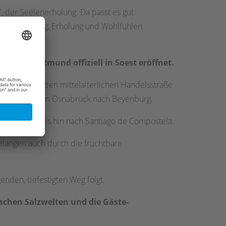
, der Seelenerholung. Da passt es gut
it Entspannung, Erholung und Wohlfühlen
 nach Dortmund offiziell in Soest eröffnet.
der bedeutenden mittelalterlichen Handelsstraße
Jakobsroute von Osnabrück nach Beyenburg.
nd Spanien bis hin nach Santiago de Compostela.
elangen auch durch die fruchtbare
enden, befestigten Weg folgt.
ischen Salzwelten und die Gäste-