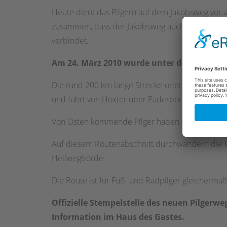
Heute dient das Pilgern auf dem Jakobsweg vor al
zusammen, dass der Jakobsweg auch mitten durch
verbindet.
Am 24. März 2010 wurde unter dem Motto „We
Die rund 200 km lange Strecke orientiert sich a
und führt von Höxter über Paderborn, Bad Sasse
Von Osten kommende Pilger haben somit die Anbi
Auf diesem Routenabschnitt durchwandern die P
Hellwegbörde.
Die Route ist für Fuß- und Radpilger gleicherma
Offizielle Stempelstelle des neuen Pilgerw
Information im Haus des Gastes.