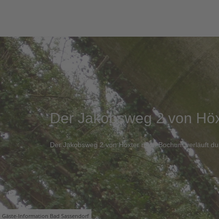
Der Jakobsweg 2 von Hö
Der Jakobsweg 2 von Höxter nach Bochum verläuft du
Gäste-Information Bad Sassendorf