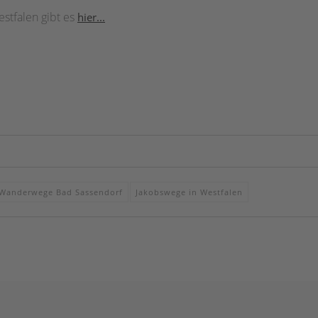
stfalen gibt es
hier...
Wanderwege Bad Sassendorf
Jakobswege in Westfalen