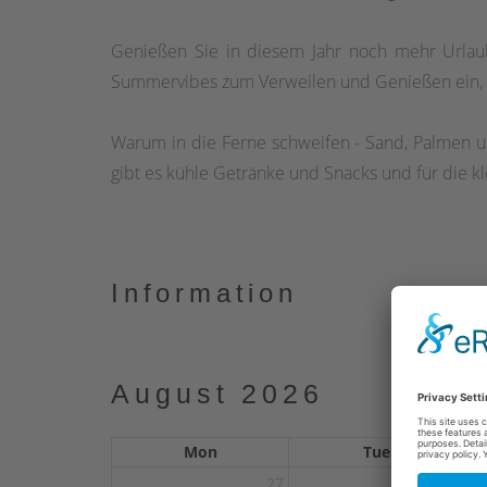
Genießen Sie in diesem Jahr noch mehr Urla
Summervibes zum Verweilen und Genießen ein, e
Warum in die Ferne schweifen - Sand, Palmen un
gibt es kühle Getränke und Snacks und für die 
Information
August 2026
Mon
Tue
27
28