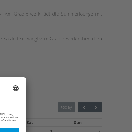
k! Am Gradierwerk lädt die Summerlounge mit
e Salzluft schwingt vom Gradierwerk rüber, dazu
today
Sat
Sun
31
1
2