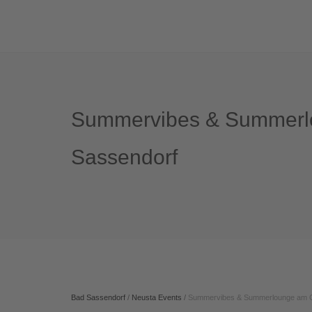
Summervibes & Summerl
Sassendorf
Bad Sassendorf
/
Neusta Events
/
Summervibes & Summerlounge am G