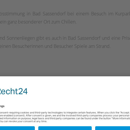
ubsstimmung in Bad Sassendorf bei einem Besuch im Kurpar
in ganz besonderer Ort zum Chillen.
d Sonnenliegen gibt es auch in Bad Sassendorf und eine Pris
kleinen Besucherinnen und Besucher Spiele am Strand.
Wed
Thu
Fri
29
30