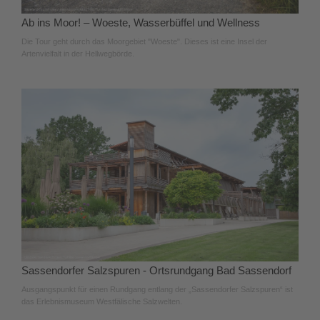
Ab ins Moor! – Woeste, Wasserbüffel und Wellness
Die Tour geht durch das Moorgebiet "Woeste". Dieses ist eine Insel der
Artenvielfalt in der Hellwegbörde.
Sassendorfer Salzspuren - Ortsrundgang Bad Sassendorf
Ausgangspunkt für einen Rundgang entlang der „Sassendorfer Salzspuren“ ist
das Erlebnismuseum Westfälische Salzwelten.