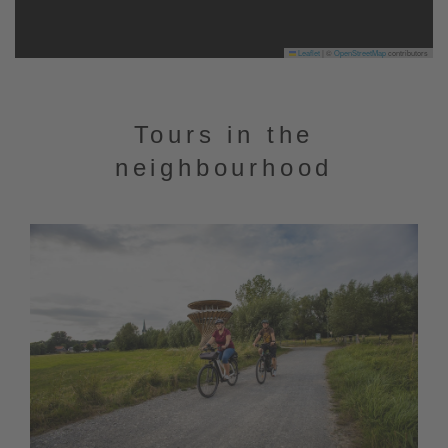
Leaflet
|
©
OpenStreetMap
contributors
Tours in the
neighbourhood