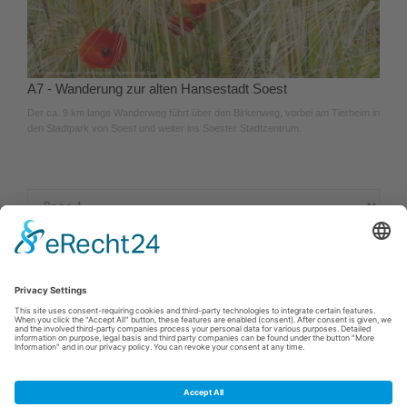
A7 - Wanderung zur alten Hansestadt Soest
Der ca. 9 km lange Wanderweg führt über den Birkenweg, vorbei am Tierheim in
den Stadtpark von Soest und weiter ins Soester Stadtzentrum.