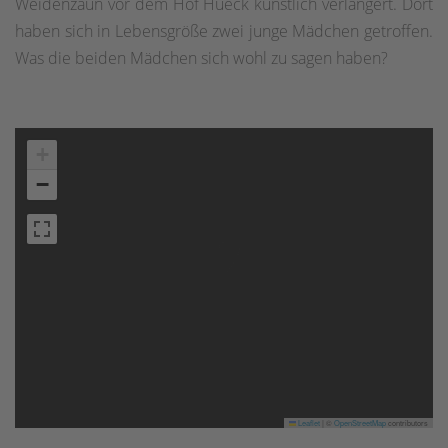
Weidenzaun vor dem Hof Hueck künstlich verlängert. Dort
haben sich in Lebensgröße zwei junge Mädchen getroffen.
Was die beiden Mädchen sich wohl zu sagen haben?
+
−
Leaflet
|
©
OpenStreetMap
contributors