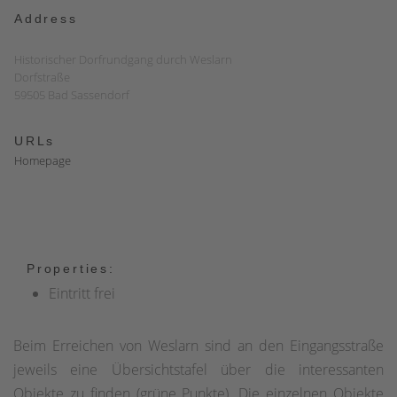
Address
Historischer Dorfrundgang durch Weslarn
Dorfstraße
59505 Bad Sassendorf
URLs
Homepage
Properties:
Eintritt frei
Beim Erreichen von Weslarn sind an den Eingangsstraße
jeweils eine Übersichtstafel über die interessanten
Objekte zu finden (grüne Punkte). Die einzelnen Objekte