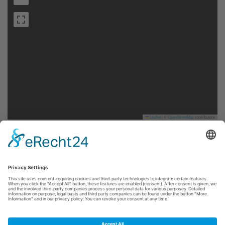
Leaflet
|
©
OpenStreetMap
contributors