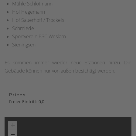
Mühle Schlotmann
Hof Hegemann
Hof Sauerhoff / Trockels
Schmiede
Sportverein BSC Weslarn
Sieningsen
Es kommen immer wieder neue Stationen hinzu. Die
Gebäude können nur von außen besichtigt werden.
Prices
Freier Eintritt: 0,0
+
−