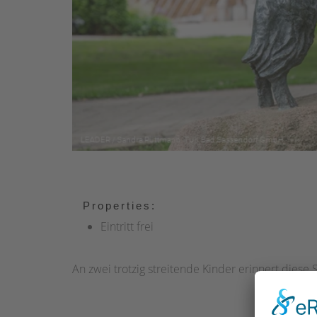
Properties:
Eintritt frei
An zwei trotzig streitende Kinder erinnert diese 