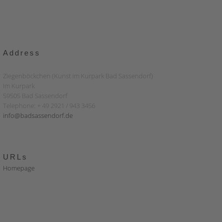
Address
Ziegenböckchen (Kunst im Kurpark Bad Sassendorf)
Im Kurpark
59505 Bad Sassendorf
Telephone: + 49 2921 / 943 3456
info@badsassendorf.de
URLs
Homepage