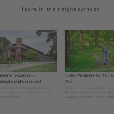
Tours in the neighbourhood
ndorfer Salzspuren -
Große Wanderung für Nature
undgang Bad Sassendorf
(A5)
spunkt für einen Rundgang entlang der
Börde Therme - Klinik Quellenhof - Hep
dorfer Salzspuren“ ist das Erlebnismuseum
Sieningsen - Weslarn - entlang der Ros
ische Salzwelten.
Waldgebiet Gemkerhof - Kurpark - Bör