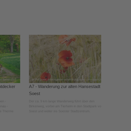
ntdecker
A7 - Wanderung zur alten Hansestadt
Soest
pen -
Der ca. 9 km lange Wanderweg führt über den
enau -
Birkenweg, vorbei am Tierheim in den Stadtpark von
de Therme
Soest und weiter ins Soester Stadtzentrum.