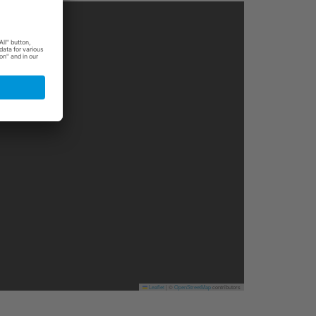
Leaflet
|
©
OpenStreetMap
contributors