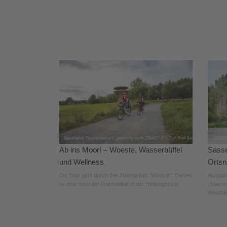
Ab ins Moor! – Woeste, Wasserbüffel
Sasse
und Wellness
Ortsr
Die Tour geht durch das Moorgebiet "Woeste". Dieses
Ausgang
ist eine Insel der Artenvielfalt in der Hellwegbörde.
„Sassen
Westfäl