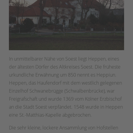
In unmittelbarer Nähe von Soest liegt Heppen, eines
der ältesten Dörfer des Altkreises Soest. Die früheste
urkundliche Erwähnung um 850 nennt es Heppiun.
Heppen, das Haufendorf mit dem westlich gelegenen
Einzelhof Schwanebrügge (Schwalbenbrücke), war
Freigrafschaft und wurde 1369 vom Kölner Erzbischof
an die Stadt Soest verpfändet. 1548 wurde in Heppen
eine St.-Matthias-Kapelle abgebrochen.
Die sehr kleine, lockere Ansammlung von Hofstellen