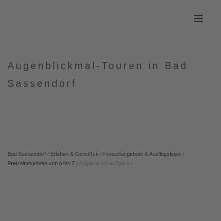
Augenblickmal-Touren in Bad
Sassendorf
Bad Sassendorf
/
Erleben & Genießen
/
Freizeitangebote & Ausflugstipps
/
Freizeitangebote von A bis Z
/
Augenblickmal-Touren