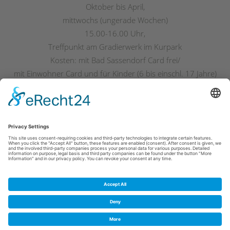
Oktober bis April,
mittwochs (ungerade Wochen)
15.00-16.00 Uhr,
Treffpunkt am Gradierwerk im Kurpark
Kosten: mit Bad Sassendorf Card frei/
mit Einwohner Card und für Kinder (6 bis einschl. 17 Jahre)
3,00 € / sonst 5,00 €
Read More
Cookie-Einstellungen