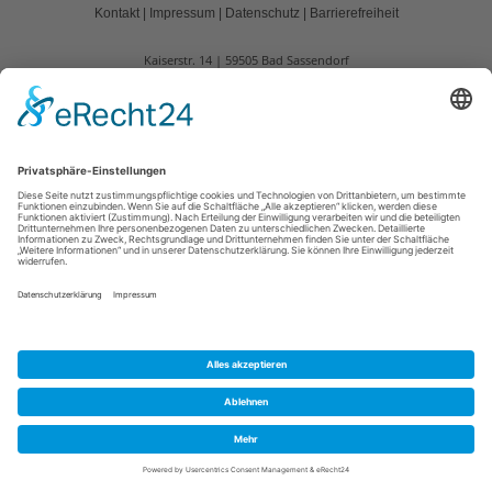
Kontakt
|
Impressum
|
Datenschutz
|
Barrierefreiheit
Kaiserstr. 14
59505
Bad Sassendorf
T: +49 (0) 2921 943-34 56
E: info@badsassendorf.de
©
2026
inwebco GmbH
Cookie-Einstellungen