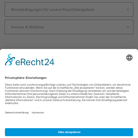
Reisebedingungen für unsere Pauschalangebote
Anreise & Mobilität
Kontakt
|
Impressum
|
Datenschutz
|
Barrierefreiheit
Kaiserstr. 14
59505
Bad Sassendorf
T: +49 (0) 2921 943-34 56
E: info@badsassendorf.de
©
2026
inwebco GmbH