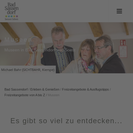
Museen
Museen in Bad Sassendorf und Soest
Michael Bahr (SICHTBAHR, Kierspe)
Bad Sassendorf
/
Erleben & Genießen
/
Freizeitangebote & Ausflugstipps
/
Freizeitangebote von A bis Z
/
Museen
Es gibt so viel zu entdecken...