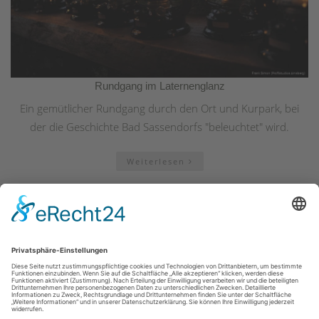
Rundgang im Laternenglanz
Ein gemütlicher Rundgang durch den Ort und Kurpark, bei
der die Geschichte Bad Sassendorfs "beleuchtet" wird.
Weiterlesen
Kontakt
|
Impressum
|
Datenschutz
|
Barrierefreiheit