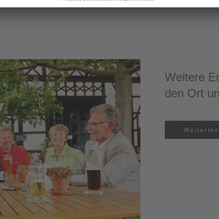
Weitere E
den Ort u
Weiterle