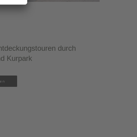
ntdeckungstouren durch
nd Kurpark
sen