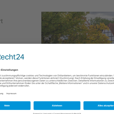
t
),
n
e
x.