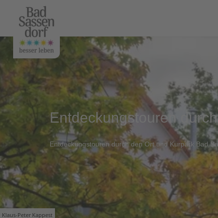
Entdeckungstouren durch
Entdeckungstouren durch den Ort und Kurpark Bad S
Klaus-Peter Kappest