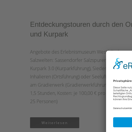
Entdeckungstouren durch den Or
und Kurpark
Angebote des Erlebnismuseum Westfälische
Salzwelten: Sassendorfer Salzspuren (Ortsführung
Kurpark 3.0 (Kurparkführung), Sieden, Baden,
Inhalieren (Ortsführung) oder Seeluft schnupper
am Gradierwerk (Gradierwerkführung) - Dauer: j
1,5 Stunden, Kosten: je 100,00 € pro Gruppe (ma
25 Personen)
Weiterlesen