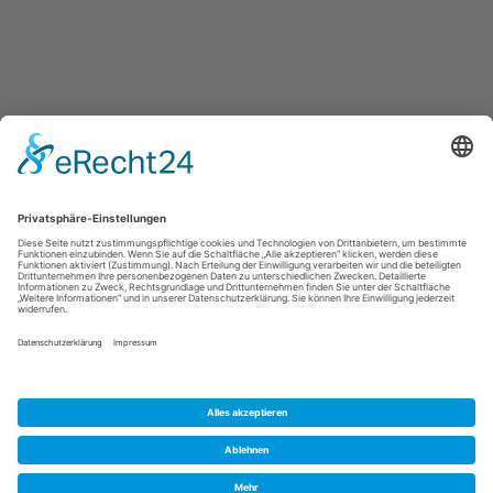
Kontakt
|
Impressum
|
Datenschutz
|
Barrierefreiheit
Kaiserstr. 14
59505
Bad Sassendorf
T: +49 (0) 2921 943-34 56
E: info@badsassendorf.de
©
2026
inwebco GmbH
Cookie-Einstellungen