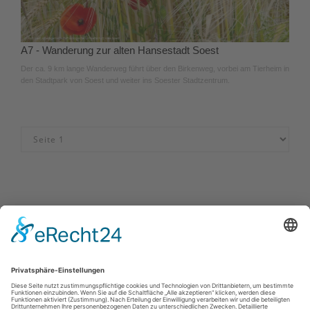
A7 - Wanderung zur alten Hansestadt Soest
Der ca. 9 km lange Wanderweg führt über den Birkenweg, vorbei am Tierheim in
den Stadtpark von Soest und weiter ins Soester Stadtzentrum.