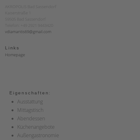
AKROPOLIS Bad Sassendorf
Kaiserstraße 1
59505 Bad Sassendorf
Telefon: +49 2921 9443420
vdiamantis69@gmail.com
Links
Homepage
Eigenschaften:
Ausstattung
Mittagstisch
Abendessen
Küchenangebote
Außengastronomie