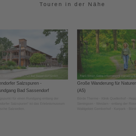
Touren in der Nähe
ndorfer Salzspuren -
Große Wanderung für Nature
undgang Bad Sassendorf
(A5)
spunkt für einen Rundgang entlang der
Börde Therme - Klinik Quellenhof - Hep
dorfer Salzspuren“ ist das Erlebnismuseum
Sieningsen - Weslarn - entlang der Ros
ische Salzwelten.
Waldgebiet Gemkerhof - Kurpark - Bör