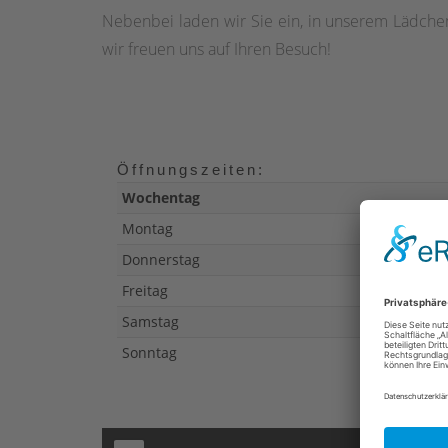
Nebenbei laden wir Sie ein, in unserem Lädchen
wir freuen uns auf Ihren Besuch!
Öffnungszeiten:
Wochentag
Montag
Donnerstag
Freitag
Samstag
Sonntag