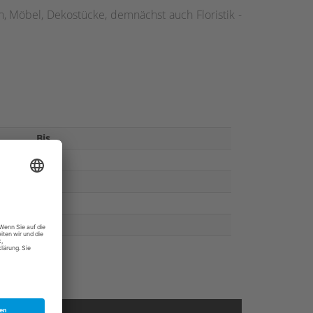
, Möbel, Dekostücke, demnächst auch Floristik -
Bis
17:00
17:00
17:00
17:00
17:00