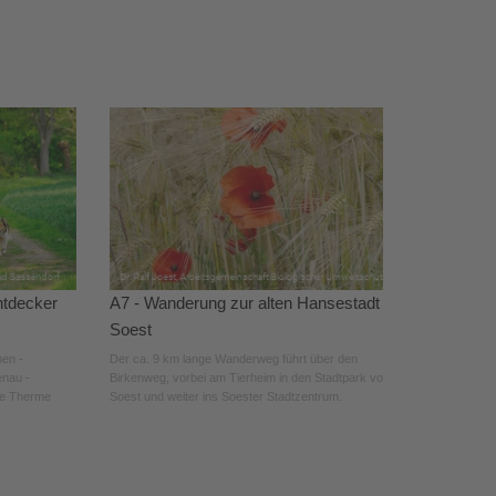
ntdecker
A7 - Wanderung zur alten Hansestadt
Soest
pen -
Der ca. 9 km lange Wanderweg führt über den
enau -
Birkenweg, vorbei am Tierheim in den Stadtpark von
de Therme
Soest und weiter ins Soester Stadtzentrum.