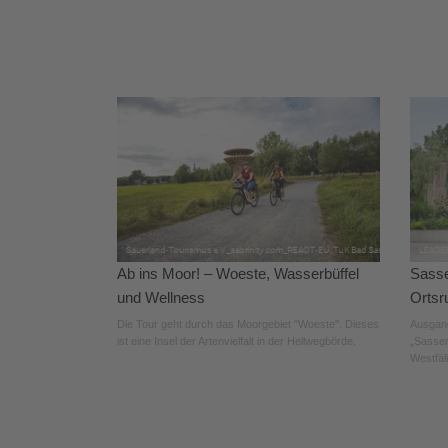
Ab ins Moor! – Woeste, Wasserbüffel
Sasse
und Wellness
Ortsr
Die Tour geht durch das Moorgebiet "Woeste". Dieses
Ausgang
ist eine Insel der Artenvielfalt in der Hellwegbörde.
„Sassen
Westfäl