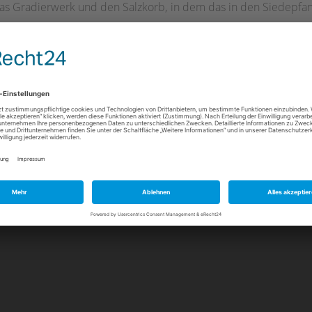
as Gradierwerk und den Salzkorb, in dem das in den Siedepfan