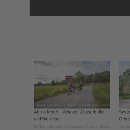
Ab ins Moor! – Woeste, Wasserbüffel
Sasse
und Wellness
Ortsr
Die Tour geht durch das Moorgebiet "Woeste". Dieses
Ausgang