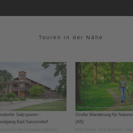
Touren in der Nähe
ndorfer Salzspuren -
Große Wanderung für Nature
undgang Bad Sassendorf
(A5)
spunkt für einen Rundgang entlang der
Börde Therme - Klinik Quellenhof - Hep