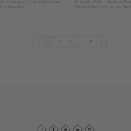
dorfer Salzspuren“ ist das Erlebnismuseum
Sieningsen - Weslarn - entlang der Ros
ische Salzwelten.
Waldgebiet Gemkerhof - Kurpark - Bör
1
2
3
4
5