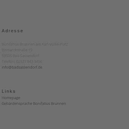
Adresse
Bonifatius-Brunnen am Karl-Volke-Platz
Bismarckstraße 19
59505 Bad Sassendorf
Telefon: 02921 943 3456
info@badsassendorf.de
Links
Homepage
Gebärdensprache Bonifatius Brunnen