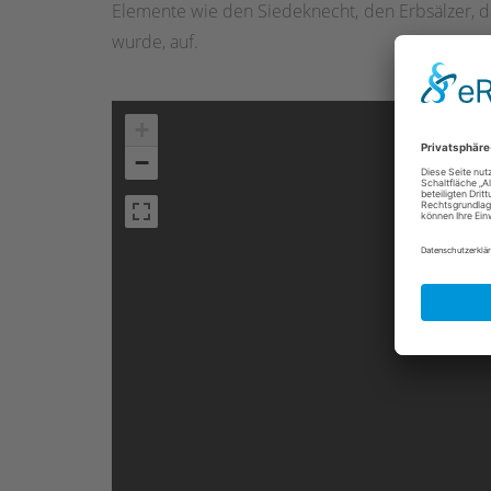
Elemente wie den Siedeknecht, den Erbsälzer, d
wurde, auf.
+
−