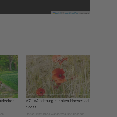
Leaflet
|
©
OpenStreetMap
contributors
ntdecker
A7 - Wanderung zur alten Hansestadt
Soest
pen -
Der ca. 9 km lange Wanderweg führt über den