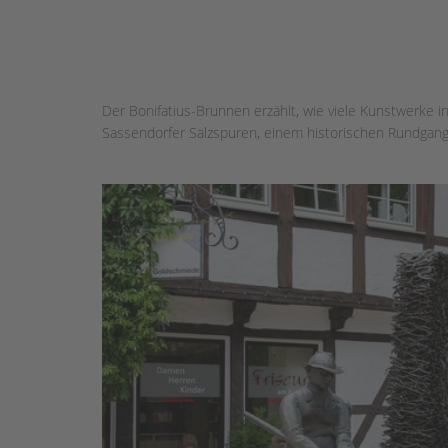
Der Bonifatius-Brunnen erzählt, wie viele Kunstwerke in
Sassendorfer Salzspuren, einem historischen Rundgang