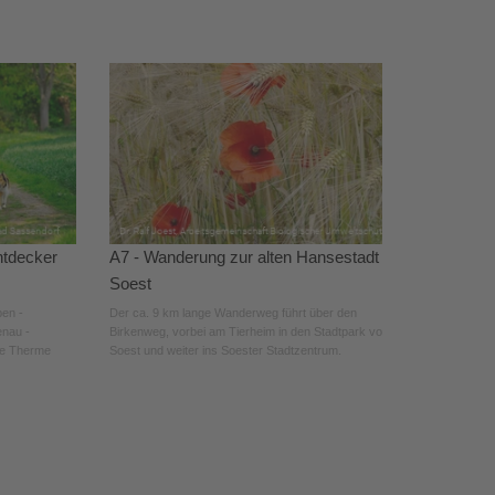
ntdecker
A7 - Wanderung zur alten Hansestadt
Soest
pen -
Der ca. 9 km lange Wanderweg führt über den
enau -
Birkenweg, vorbei am Tierheim in den Stadtpark von
de Therme
Soest und weiter ins Soester Stadtzentrum.