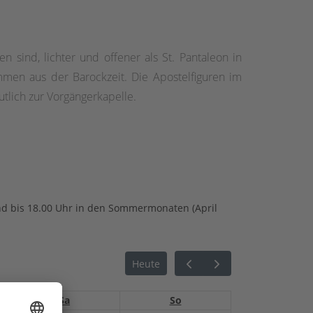
 sind, lichter und offener als St. Pantaleon in
mmen aus der Barockzeit. Die Apostelfiguren im
tlich zur Vorgängerkapelle.
und bis 18.00 Uhr in den Sommermonaten (April
Heute
Sa
So