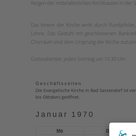
Reigen der mittelalterlichen Kirchbauten in der 
Das Innere der Kirche wirkt durch Rundpfeiler,
Lohne. Das Gestühl mit geschlossenen Bankreih
Chorraum sind dem Ursprung der Kirche zuzuordn
Gottesdienste: jeden Sonntag um 10.30 Uhr.
Geschäftszeiten
Die Evangelische Kirche in Bad Sassendorf ist v
bis Oktober) geöffnet.
Januar 1970
Mo
Di