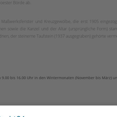
Soester Börde ab.
 Maßwerksfenster und Kreuzgewölbe, die erst 1905 eingezogen
en sowie die Kanzel und der Altar (ursprüngliche Form) sta
en, der steinerne Taufstein (1937 ausgegraben) gehörte vermu
on 9.00 bis 16.00 Uhr in den Wintermonaten (November bis März) 
Mi
Do
Fr