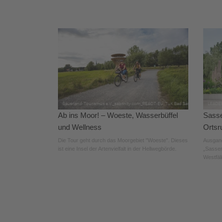
Ab ins Moor! – Woeste, Wasserbüffel
Sasse
und Wellness
Ortsr
Die Tour geht durch das Moorgebiet "Woeste". Dieses
Ausgang
ist eine Insel der Artenvielfalt in der Hellwegbörde.
„Sassen
Westfäl