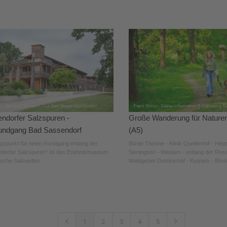
ndorfer Salzspuren -
Große Wanderung für Nature
undgang Bad Sassendorf
(A5)
spunkt für einen Rundgang entlang der
Börde Therme - Klinik Quellenhof - Hep
dorfer Salzspuren“ ist das Erlebnismuseum
Sieningsen - Weslarn - entlang der Ros
ische Salzwelten.
Waldgebiet Gemkerhof - Kurpark - Bör
1
2
3
4
5