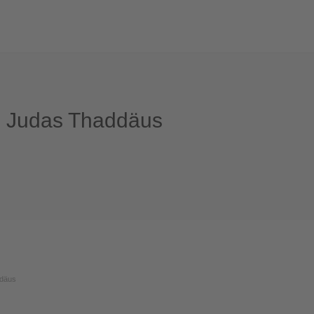
nd Judas Thaddäus
ddäus