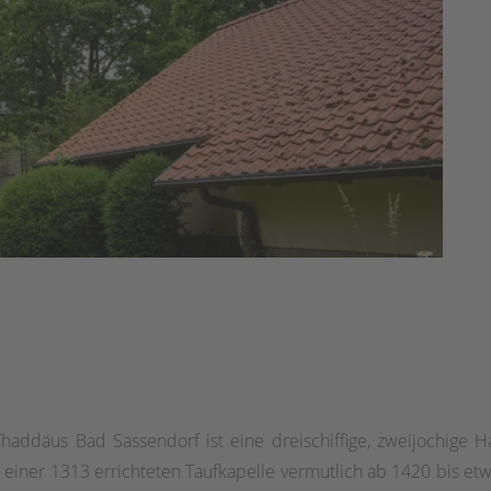
Thaddäus Bad Sassendorf ist eine dreischiffige, zweijochige 
 einer 1313 errichteten Taufkapelle vermutlich ab 1420 bis etw