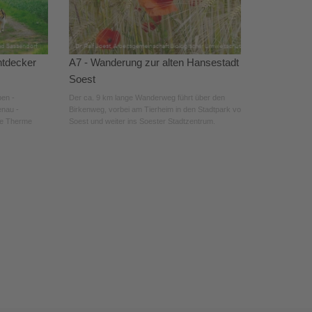
ntdecker
A7 - Wanderung zur alten Hansestadt
Soest
pen -
Der ca. 9 km lange Wanderweg führt über den
enau -
Birkenweg, vorbei am Tierheim in den Stadtpark von
de Therme
Soest und weiter ins Soester Stadtzentrum.