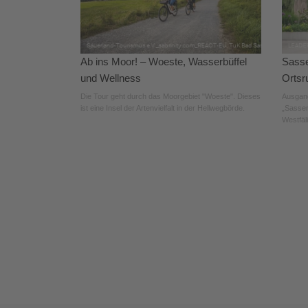
Ab ins Moor! – Woeste, Wasserbüffel
Sasse
und Wellness
Ortsr
Die Tour geht durch das Moorgebiet "Woeste". Dieses
Ausgang
ist eine Insel der Artenvielfalt in der Hellwegbörde.
„Sassen
Westfäl