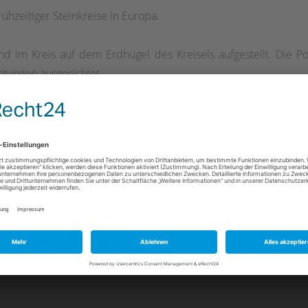
frühzeitiger Steinkreise in Europa.
d im Kreis auf dem Erdhügel des Kreisels aufgestellt. Die Po
tungen ausgerichtet.
htstrahligen Sälzerstern im Wappen der Gemeinde Bad Sassend