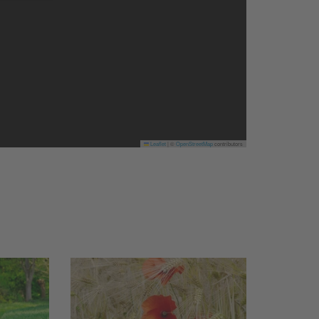
Leaflet
|
©
OpenStreetMap
contributors