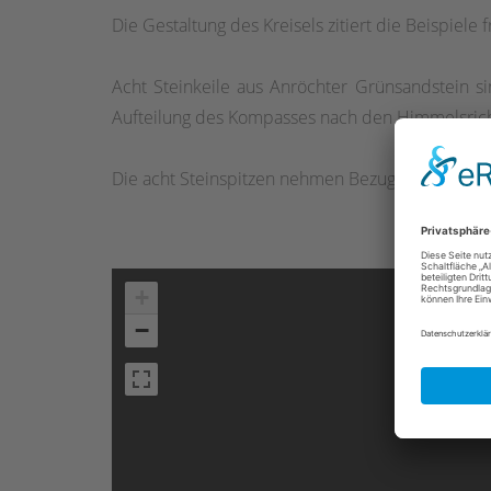
Die Gestaltung des Kreisels zitiert die Beispiele 
Acht Steinkeile aus Anröchter Grünsandstein sin
Aufteilung des Kompasses nach den Himmelsrich
Die acht Steinspitzen nehmen Bezug auf den ac
+
−