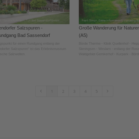
ndorfer Salzspuren -
Große Wanderung für Nature
undgang Bad Sassendorf
(A5)
spunkt für einen Rundgang entlang der
Börde Therme - Klinik Quellenhof - Hep
dorfer Salzspuren“ ist das Erlebnismuseum
Sieningsen - Weslarn - entlang der Ros
ische Salzwelten.
Waldgebiet Gemkerhof - Kurpark - Bör
1
2
3
4
5