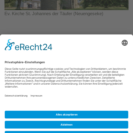
Ev. Kirche St. Johannes der Täufer (Neuengeseke)
Kontakt
|
Impressum
|
Datenschutz
|
Barrierefreiheit
Kaiserstr. 14
59505
Bad Sassendorf
T: +49 (0) 2921 943-34 56
E: info@badsassendorf.de
©
2026
inwebco GmbH
Cookie-Einstellungen